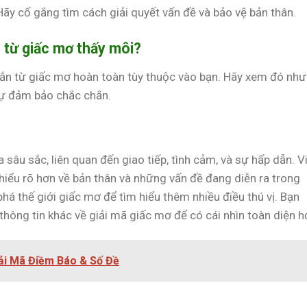
y cố gắng tìm cách giải quyết vấn đề và bảo vệ bản thân.
 từ giấc mơ thấy môi?
mắn từ giấc mơ hoàn toàn tùy thuộc vào bạn. Hãy xem đó như
sự đảm bảo chắc chắn.
sâu sắc, liên quan đến giao tiếp, tình cảm, và sự hấp dẫn. V
hiểu rõ hơn về bản thân và những vấn đề đang diễn ra trong
há thế giới giấc mơ để tìm hiểu thêm nhiều điều thú vị. Bạn
ông tin khác về giải mã giấc mơ để có cái nhìn toàn diện h
ải Mã Điềm Báo & Số Đề