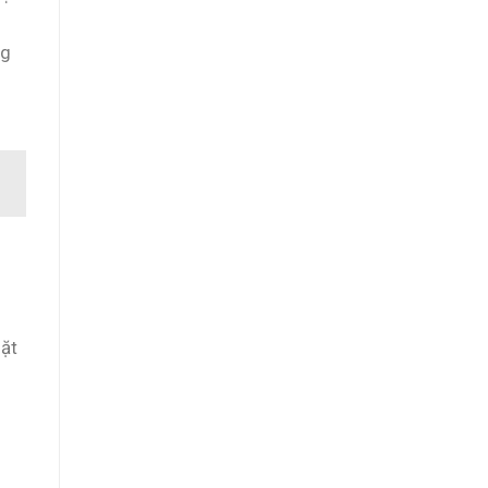
ng
mặt