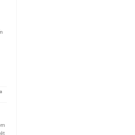
ến
a
iềm
yệt