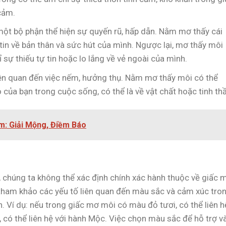
cảm.
ột bộ phận thể hiện sự quyến rũ, hấp dẫn. Nằm mơ thấy cái
tin về bản thân và sức hút của mình. Ngược lại, mơ thấy môi
 sự thiếu tự tin hoặc lo lắng về vẻ ngoài của mình.
ên quan đến việc nếm, hưởng thụ. Nằm mơ thấy môi có thể
ủa bạn trong cuộc sống, có thể là về vật chất hoặc tinh thầ
m: Giải Mộng, Điềm Báo
ệu, chúng ta không thể xác định chính xác hành thuộc về giấc 
ể tham khảo các yếu tố liên quan đến màu sắc và cảm xúc tro
h. Ví dụ: nếu trong giấc mơ môi có màu đỏ tươi, có thể liên h
 có thể liên hệ với hành Mộc. Việc chọn màu sắc để hỗ trợ v