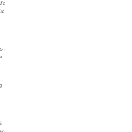
iấc
úc
Bài
!
g
n
ũ.
iao