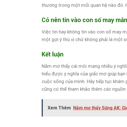
thương trong một mối quan hệ nào đó. Hã
Có nên tin vào con số may mắn
Việc tin hay không tin vào con số may 
một gợi ý thú vị chứ không phải là một 
Kết luận
Nằm mơ thấy cái môi mang nhiều ý nghĩa 
hiểu được ý nghĩa của giấc mơ giúp bạn 
cuộc sống của mình. Hãy tiếp tục khám p
cũng có thể tham khảo thêm các nguồn th
Xem Thêm
Nằm mơ thấy Súng AK: Gi