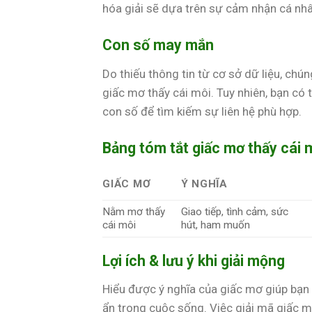
hóa giải sẽ dựa trên sự cảm nhận cá nhâ
Con số may mắn
Do thiếu thông tin từ cơ sở dữ liệu, ch
giấc mơ thấy cái môi. Tuy nhiên, bạn có 
con số để tìm kiếm sự liên hệ phù hợp.
Bảng tóm tắt giấc mơ thấy cái 
GIẤC MƠ
Ý NGHĨA
Nằm mơ thấy
Giao tiếp, tình cảm, sức
cái môi
hút, ham muốn
Lợi ích & lưu ý khi giải mộng
Hiểu được ý nghĩa của giấc mơ giúp bạn h
ẩn trong cuộc sống. Việc giải mã giấc m