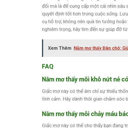
đối mà là để cung cấp một cái nhìn sâu 
quyết định tốt hơn trong cuộc sống. Lư
cụ hỗ trợ, không nên quá tin tưởng hoặc
nghiêm trọng, hãy tìm đến sự giúp đỡ từ
Xem Thêm
Nằm mơ thấy Đàn chó: Gi
FAQ
Nằm mơ thấy môi khô nứt nẻ có 
Giấc mơ này có thể ám chỉ sự thiếu thốn
tình cảm. Hãy dành thời gian chăm sóc 
Nằm mơ thấy môi chảy máu báo 
Giấc mơ này có thể cho thấy bạn đang t