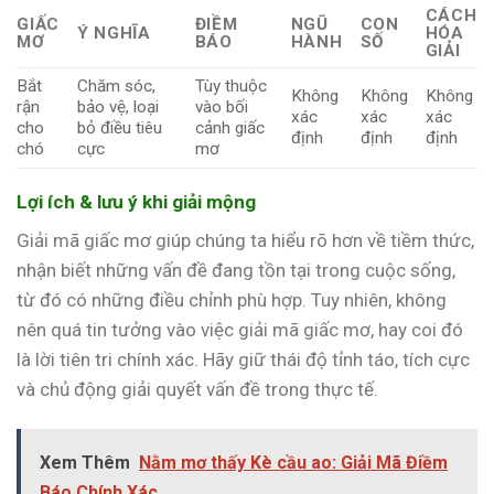
CÁCH
GIẤC
ĐIỀM
NGŨ
CON
Ý NGHĨA
HÓA
MƠ
BÁO
HÀNH
SỐ
GIẢI
Bắt
Chăm sóc,
Tùy thuộc
Không
Không
Không
rận
bảo vệ, loại
vào bối
xác
xác
xác
cho
bỏ điều tiêu
cảnh giấc
định
định
định
chó
cực
mơ
Lợi ích & lưu ý khi giải mộng
Giải mã giấc mơ giúp chúng ta hiểu rõ hơn về tiềm thức,
nhận biết những vấn đề đang tồn tại trong cuộc sống,
từ đó có những điều chỉnh phù hợp. Tuy nhiên, không
nên quá tin tưởng vào việc giải mã giấc mơ, hay coi đó
là lời tiên tri chính xác. Hãy giữ thái độ tỉnh táo, tích cực
và chủ động giải quyết vấn đề trong thực tế.
Xem Thêm
Nằm mơ thấy Kè cầu ao: Giải Mã Điềm
Báo Chính Xác