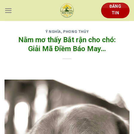
Skip
ĐĂNG
to
TIN
content
Ý NGHĨA, PHONG THỦY
Nằm mơ thấy Bắt rận cho chó:
Giải Mã Điềm Báo May…