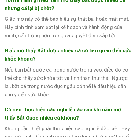
nhưng cá lại bị chết?
Giấc mơ này có thể báo hiệu sự thất bại hoặc mất mát.
Hãy bình tĩnh xem xét lại kế hoạch và hành động của
mình, cẩn trọng hơn trong các quyết định sắp tới.
Giấc mơ thấy Bắt được nhiều cá có liên quan đến sức
khỏe không?
Nếu bạn bắt được cá trong nước trong veo, điều đó có
thể cho thấy sức khỏe tốt và tinh thần thư thái. Ngược
lại, bắt cá trong nước đục ngầu có thể là dấu hiệu cần
chú ý đến sức khỏe.
Có nên thực hiện các nghi lễ nào sau khi nằm mơ
thấy Bắt được nhiều cá không?
Không cần thiết phải thực hiện các nghi lễ đặc biệt. Hãy
giữ một tinh thần tích cực và tận dụng những cơ hội tốt