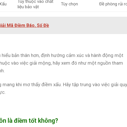
Tùy thuộc vào chất
Xấu
Tùy chọn
Đề phòng rủi r
liệu bảo vật
iải Mã Điềm Báo, Số Đề
u hiểu bản thân hơn, định hướng cảm xúc và hành động một
 thuộc vào việc giải mộng, hãy xem đó như một nguồn tham
nh.
 mang khi mơ thấy điềm xấu. Hãy tập trung vào việc giải qu
ực.
ôn là điềm tốt không?