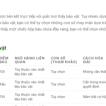
 liên kết trực tiếp với giấc mơ thấy bảo vật. Tuy nhiên, dự
ại bảo vật, bạn có thể tự chọn những con số may mắn dựa tr
ơ thấy một chiếc hộp báu chứa đầy vàng, bạn có thể chọn nh
vật
ĐIỀM
NGŨ HÀNH LIÊN
CON SỐ
CÁCH HÓA
BÁO
QUAN
(THAM KHẢO)
GIẢI
Tùy thuộc vào chất
Tốt
Tùy chọn
Không cần thiế
liệu bảo vật
Tùy thuộc vào chất
Cẩn trọng tron
Xấu
Tùy chọn
liệu bảo vật
quyết định
Tùy thuộc vào chất
Tốt
Tùy chọn
Nắm bắt cơ hộ
liệu bảo vật