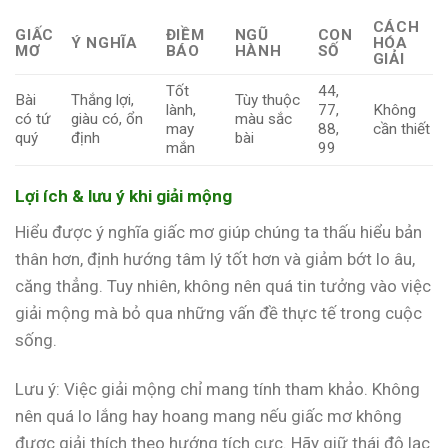
CÁCH
GIẤC
ĐIỀM
NGŨ
CON
Ý NGHĨA
HÓA
MƠ
BÁO
HÀNH
SỐ
GIẢI
Tốt
44,
Bài
Thắng lợi,
Tùy thuộc
lành,
77,
Không
có tứ
giàu có, ổn
màu sắc
may
88,
cần thiết
quý
định
bài
mắn
99
Lợi ích & lưu ý khi giải mộng
Hiểu được ý nghĩa giấc mơ giúp chúng ta thấu hiểu bản
thân hơn, định hướng tâm lý tốt hơn và giảm bớt lo âu,
căng thẳng. Tuy nhiên, không nên quá tin tưởng vào việc
giải mộng mà bỏ qua những vấn đề thực tế trong cuộc
sống.
Lưu ý: Việc giải mộng chỉ mang tính tham khảo. Không
nên quá lo lắng hay hoang mang nếu giấc mơ không
được giải thích theo hướng tích cực. Hãy giữ thái độ lạc