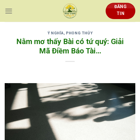
Skip
ĐĂNG
to
TIN
content
Ý NGHĨA, PHONG THỦY
Nằm mơ thấy Bài có tứ quý: Giải
Mã Điềm Báo Tài…