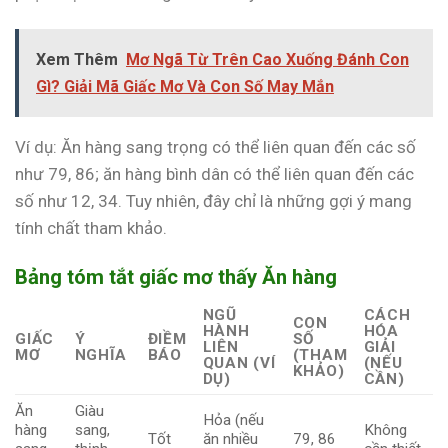
Xem Thêm
Mơ Ngã Từ Trên Cao Xuống Đánh Con
Gì? Giải Mã Giấc Mơ Và Con Số May Mắn
Ví dụ: Ăn hàng sang trọng có thể liên quan đến các số
như 79, 86; ăn hàng bình dân có thể liên quan đến các
số như 12, 34. Tuy nhiên, đây chỉ là những gợi ý mang
tính chất tham khảo.
Bảng tóm tắt giấc mơ thấy Ăn hàng
NGŨ
CÁCH
CON
HÀNH
HÓA
GIẤC
Ý
ĐIỀM
SỐ
LIÊN
GIẢI
MƠ
NGHĨA
BÁO
(THAM
QUAN (VÍ
(NẾU
KHẢO)
DỤ)
CẦN)
Ăn
Giàu
Hỏa (nếu
hàng
sang,
Không
Tốt
ăn nhiều
79, 86