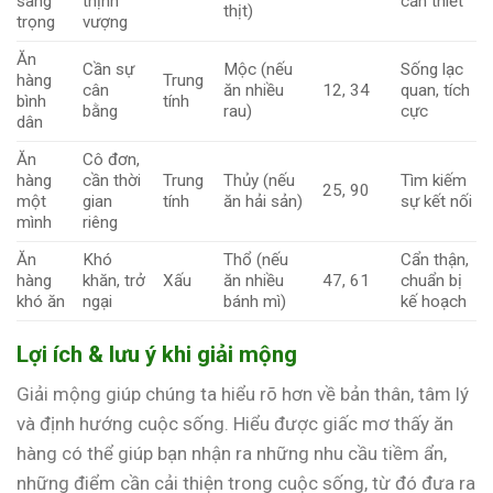
sang
thịnh
cần thiết
thịt)
trọng
vượng
Ăn
Cần sự
Mộc (nếu
Sống lạc
hàng
Trung
cân
ăn nhiều
12, 34
quan, tích
bình
tính
bằng
rau)
cực
dân
Ăn
Cô đơn,
hàng
cần thời
Trung
Thủy (nếu
Tìm kiếm
25, 90
một
gian
tính
ăn hải sản)
sự kết nối
mình
riêng
Ăn
Khó
Thổ (nếu
Cẩn thận,
hàng
khăn, trở
Xấu
ăn nhiều
47, 61
chuẩn bị
khó ăn
ngại
bánh mì)
kế hoạch
Lợi ích & lưu ý khi giải mộng
Giải mộng giúp chúng ta hiểu rõ hơn về bản thân, tâm lý
và định hướng cuộc sống. Hiểu được giấc mơ thấy ăn
hàng có thể giúp bạn nhận ra những nhu cầu tiềm ẩn,
những điểm cần cải thiện trong cuộc sống, từ đó đưa ra