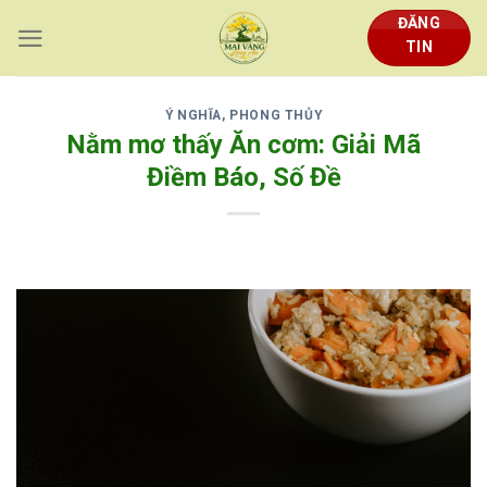
Skip
ĐĂNG
to
TIN
content
Ý NGHĨA, PHONG THỦY
Nằm mơ thấy Ăn cơm: Giải Mã
Điềm Báo, Số Đề