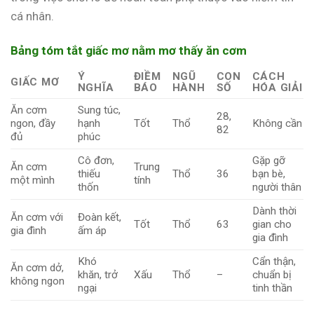
cá nhân.
Bảng tóm tắt giấc mơ nằm mơ thấy ăn cơm
Ý
ĐIỀM
NGŨ
CON
CÁCH
GIẤC MƠ
NGHĨA
BÁO
HÀNH
SỐ
HÓA GIẢI
Ăn cơm
Sung túc,
28,
ngon, đầy
hạnh
Tốt
Thổ
Không cần
82
đủ
phúc
Cô đơn,
Gặp gỡ
Ăn cơm
Trung
thiếu
Thổ
36
bạn bè,
một mình
tính
thốn
người thân
Dành thời
Ăn cơm với
Đoàn kết,
Tốt
Thổ
63
gian cho
gia đình
ấm áp
gia đình
Khó
Cẩn thận,
Ăn cơm dở,
khăn, trở
Xấu
Thổ
–
chuẩn bị
không ngon
ngại
tinh thần