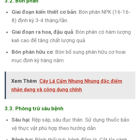
3.2. Bón phân
Giai đoạn kiến thiết cơ bản
: Bón phân NPK (16-16-
8) định kỳ 3-4 tháng/lần.
Giai đoạn ra hoa, đậu quả
: Bón phân có hàm lượng
kali cao để tăng chất lượng quả.
Bón phân hữu cơ
: Bón bổ sung phân hữu cơ hoai
mục định kỳ hàng năm.
Xem Thêm
Cây Lá Cẩm Nhung Nhung đặc điểm
nhận dạng và công dụng chính
3.3. Phòng trừ sâu bệnh
Sâu hại
: Rệp sáp, sâu đục thân. Sử dụng thuốc bảo
vệ thực vật phù hợp theo hướng dẫn.
Bệnh hại
: Bệnh thối trái, bệnh đốm lá. Cắt tỉa cành