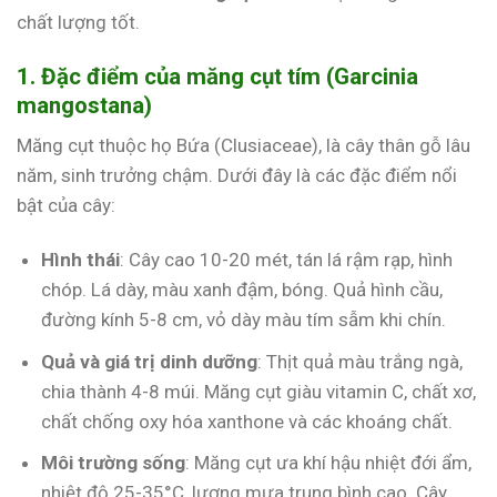
chất lượng tốt.
1. Đặc điểm của măng cụt tím (Garcinia
mangostana)
Măng cụt thuộc họ Bứa (Clusiaceae), là cây thân gỗ lâu
năm, sinh trưởng chậm. Dưới đây là các đặc điểm nổi
bật của cây:
Hình thái
: Cây cao 10-20 mét, tán lá rậm rạp, hình
chóp. Lá dày, màu xanh đậm, bóng. Quả hình cầu,
đường kính 5-8 cm, vỏ dày màu tím sẫm khi chín.
Quả và giá trị dinh dưỡng
: Thịt quả màu trắng ngà,
chia thành 4-8 múi. Măng cụt giàu vitamin C, chất xơ,
chất chống oxy hóa xanthone và các khoáng chất.
Môi trường sống
: Măng cụt ưa khí hậu nhiệt đới ẩm,
nhiệt độ 25-35°C, lượng mưa trung bình cao. Cây