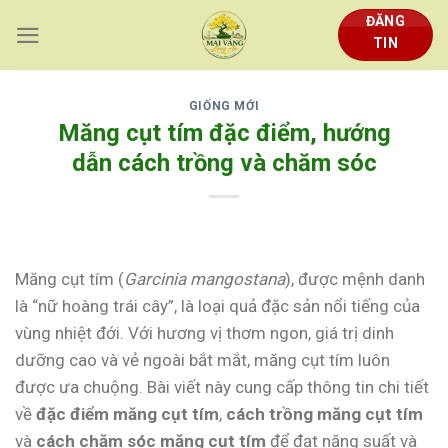
Skip
ĐĂNG
to
TIN
content
GIỐNG MỚI
Măng cụt tím đặc điểm, hướng
dẫn cách trồng và chăm sóc
Măng cụt tím (
Garcinia mangostana
), được mệnh danh
là “nữ hoàng trái cây”, là loại quả đặc sản nổi tiếng của
vùng nhiệt đới. Với hương vị thơm ngon, giá trị dinh
dưỡng cao và vẻ ngoài bắt mắt, măng cụt tím luôn
được ưa chuộng. Bài viết này cung cấp thông tin chi tiết
về
đặc điểm măng cụt tím
,
cách trồng măng cụt tím
và
cách chăm sóc măng cụt tím
để đạt năng suất và