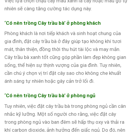
Việc lựa chọn chậu cây màu xanh lá cây hoặc màu gỗ tự
nhiên sẽ càng tăng cường tác dụng này.
‘Có nên trồng Cây trầu bà’ ở phòng khách
Phòng khách là nơi tiếp khách và sinh hoạt chung của
gia đình, đặt cây trầu bà ở đây giúp tạo không khí tươi
mát, thân thiện, đồng thời thu hút tài lộc và may mắn.
Cây trầu bà xanh tốt cũng góp phần làm đẹp không gian
sống, thể hiện sự thịnh vượng của gia đình. Tuy nhiên,
cần chú ý chọn vị trí đặt cây sao cho không che khuất
ánh sáng tự nhiên hoặc gây cản trở lối đi.
‘Có nên trồng Cây trầu bà’ ở phòng ngủ
Tuy nhiên, việc đặt cây trầu bà trong phòng ngủ cần cân
nhắc kỹ lưỡng. Một số người cho rằng, việc đặt cây
trong phòng ngủ vào ban đêm sẽ hấp thụ oxy và thải ra
khí carbon dioxide, ảnh hưởng đến giấc ngủ. Do đó, nên