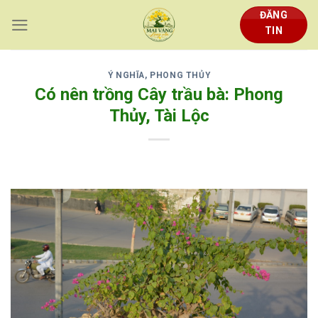
Skip
ĐĂNG
to
TIN
content
Ý NGHĨA, PHONG THỦY
Có nên trồng Cây trầu bà: Phong
Thủy, Tài Lộc