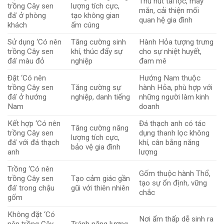
Thu hút tài lộc, may
trồng Cây sen
lượng tích cực,
mắn, cải thiện mối
đá’ ở phòng
tạo không gian
quan hệ gia đình
khách
ấm cúng
Sử dụng ‘Có nên
Tăng cường sinh
Hành Hỏa tượng trưng
trồng Cây sen
khí, thúc đẩy sự
cho sự nhiệt huyết,
đá’ màu đỏ
nghiệp
đam mê
Đặt ‘Có nên
Hướng Nam thuộc
trồng Cây sen
Tăng cường sự
hành Hỏa, phù hợp với
đá’ ở hướng
nghiệp, danh tiếng
những người làm kinh
Nam
doanh
Kết hợp ‘Có nên
Đá thạch anh có tác
Tăng cường năng
trồng Cây sen
dụng thanh lọc không
lượng tích cực,
đá’ với đá thạch
khí, cân bằng năng
bảo vệ gia đình
anh
lượng
Trồng ‘Có nên
Gốm thuộc hành Thổ,
trồng Cây sen
Tạo cảm giác gần
tạo sự ổn định, vững
đá’ trong chậu
gũi với thiên nhiên
chắc
gốm
Không đặt ‘Có
Nơi ẩm thấp dễ sinh ra