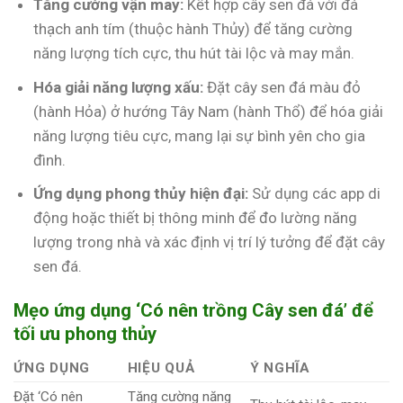
Tăng cường vận may:
Kết hợp cây sen đá với đá
thạch anh tím (thuộc hành Thủy) để tăng cường
năng lượng tích cực, thu hút tài lộc và may mắn.
Hóa giải năng lượng xấu:
Đặt cây sen đá màu đỏ
(hành Hỏa) ở hướng Tây Nam (hành Thổ) để hóa giải
năng lượng tiêu cực, mang lại sự bình yên cho gia
đình.
Ứng dụng phong thủy hiện đại:
Sử dụng các app di
động hoặc thiết bị thông minh để đo lường năng
lượng trong nhà và xác định vị trí lý tưởng để đặt cây
sen đá.
Mẹo ứng dụng ‘Có nên trồng Cây sen đá’ để
tối ưu phong thủy
ỨNG DỤNG
HIỆU QUẢ
Ý NGHĨA
Đặt ‘Có nên
Tăng cường năng