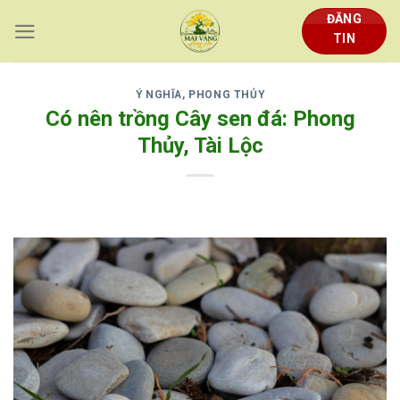
Skip
ĐĂNG
to
TIN
content
Ý NGHĨA, PHONG THỦY
Có nên trồng Cây sen đá: Phong
Thủy, Tài Lộc