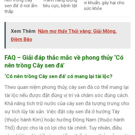
nên trồng Cây
Tránh năng lượng
vi khuẩn, gây hại cho
sen đá’ ở nơi ẩm
tiêu cực, bệnh tật
sức khỏe
thấp
Xem Thêm
Nằm mơ thấy Thỏi vàng: Giải Mộng,
Điềm Báo
FAQ – Giải đáp thắc mắc về phong thủy ‘Có
nên trồng Cây sen đá’
‘Có nên trồng Cây sen đá’ có mang lại tài lộc?
Theo quan niệm phong thủy, cây sen đá có thể mang lại
tài lộc nếu được đặt đúng vị trí và chăm sóc đúng cách.
Khả năng tích trữ nước của cây sen đá tượng trưng cho
sự tích lũy tài sản. Việc đặt cây sen đá ở hướng Tây
(thuộc hành Kim) hoặc hướng Đông Nam (thuộc hành
Thổ) được cho là có lợi cho tài chính. Tuy nhiên, điều