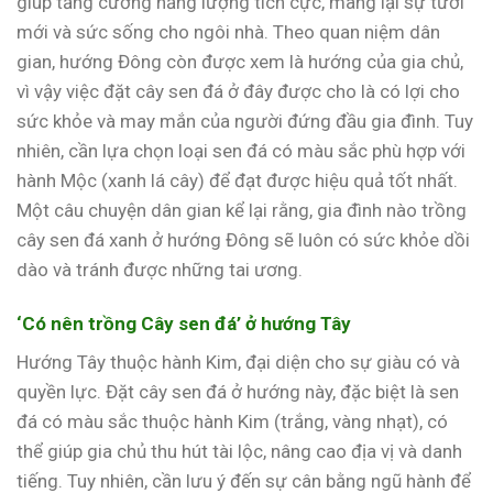
giúp tăng cường năng lượng tích cực, mang lại sự tươi
mới và sức sống cho ngôi nhà. Theo quan niệm dân
gian, hướng Đông còn được xem là hướng của gia chủ,
vì vậy việc đặt cây sen đá ở đây được cho là có lợi cho
sức khỏe và may mắn của người đứng đầu gia đình. Tuy
nhiên, cần lựa chọn loại sen đá có màu sắc phù hợp với
hành Mộc (xanh lá cây) để đạt được hiệu quả tốt nhất.
Một câu chuyện dân gian kể lại rằng, gia đình nào trồng
cây sen đá xanh ở hướng Đông sẽ luôn có sức khỏe dồi
dào và tránh được những tai ương.
‘Có nên trồng Cây sen đá’ ở hướng Tây
Hướng Tây thuộc hành Kim, đại diện cho sự giàu có và
quyền lực. Đặt cây sen đá ở hướng này, đặc biệt là sen
đá có màu sắc thuộc hành Kim (trắng, vàng nhạt), có
thể giúp gia chủ thu hút tài lộc, nâng cao địa vị và danh
tiếng. Tuy nhiên, cần lưu ý đến sự cân bằng ngũ hành để