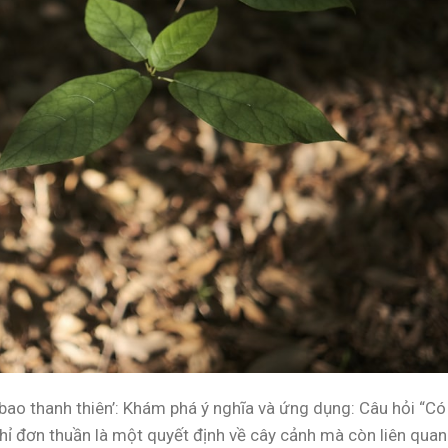
 bao thanh thiên’: Khám phá ý nghĩa và ứng dụng: Câu hỏi “Có
hỉ đơn thuần là một quyết định về cây cảnh mà còn liên quan