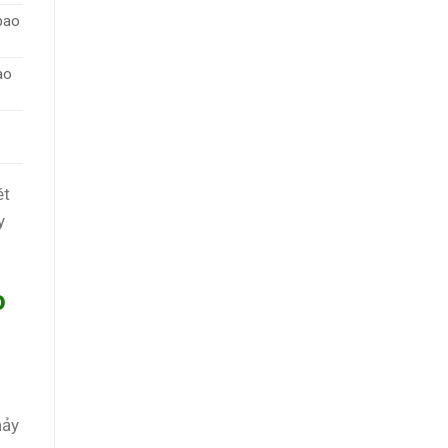
bao
ao
ét
y
o
nảy