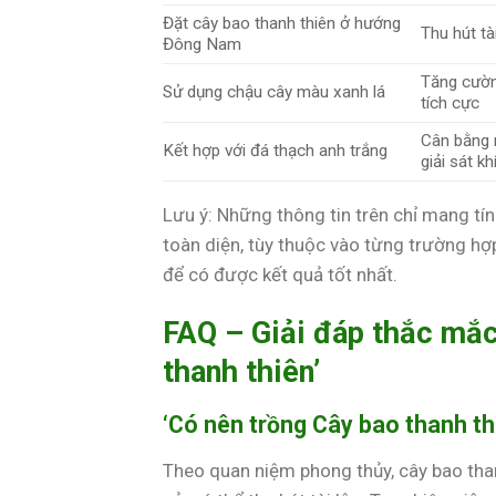
Đặt cây bao thanh thiên ở hướng
Thu hút tà
Đông Nam
Tăng cườn
Sử dụng chậu cây màu xanh lá
tích cực
Cân bằng 
Kết hợp với đá thạch anh trắng
giải sát kh
Lưu ý: Những thông tin trên chỉ mang t
toàn diện, tùy thuộc vào từng trường hợ
để có được kết quả tốt nhất.
FAQ – Giải đáp thắc mắc
thanh thiên’
‘Có nên trồng Cây bao thanh thi
Theo quan niệm phong thủy, cây bao than