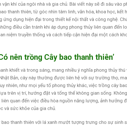
vận khí của ngôi nhà và gia chủ. Bài viết này sẽ đi sâu vào 
bao thanh thiên, từ góc nhìn tâm linh, văn hóa, khoa học, kết 
 ứng dụng hiện đại trong thiết kế nội thất và công nghệ. C
 những điều cần tránh khi áp dụng phong thủy liên quan đến lo
an niệm truyền thống và cách tiếp cận hiện đại một cách kh
Có nên trồng Cây bao thanh thiên’
hanh khiết và trong sáng, mang nhiều ý nghĩa phong thủy thú v
Nhật Bản, cây này thường được liên hệ với sự trường thọ, m
uy nhiên, như mọi yếu tố phong thủy khác, việc trồng cây ba
ựa trên vị trí, hướng đặt và tổng thể không gian sống. Khôn
n liên quan đến việc điều hòa nguồn năng lượng, ảnh hưởng 
c và sức khỏe của gia chủ.
bao thanh thiên với lá xanh mướt tượng trưng cho sự sinh s