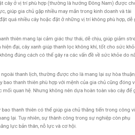
 đặt cây ở vị trí phù hợp (thường là hướng Đông Nam) được ch
ực, giúp gia chủ gặp nhiều may mắn trong kinh doanh và tài
 đặt quá nhiều cây hoặc đặt ở những vị trí không phù hợp, dễ
anh thiên mang lại cảm giác thư thái, dễ chịu, giúp giảm str
m hiện đại, cây xanh giúp thanh lọc không khí, tốt cho sức khỏ
y không đúng cách có thể gây ra các vấn đề về sức khỏe do 
ẻ ngoài thanh lịch, thường được cho là mang lại sự hòa thuận
y bao thanh thiên phù hợp với mệnh của gia chủ cũng đóng v
các mối quan hệ. Nhưng không nên dựa hoàn toàn vào cây để g
 bao thanh thiên có thể giúp gia chủ thăng tiến trong công vi
ng lại. Tuy nhiên, sự thành công trong sự nghiệp còn phụ
ăng lực bản thân, nỗ lực và cơ hội.