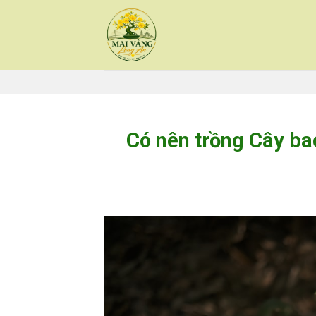
Skip
to
content
Có nên trồng Cây bao