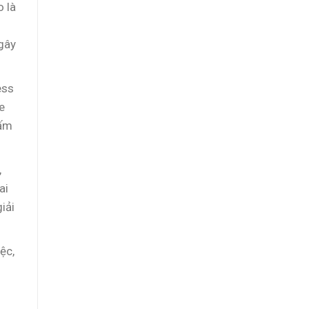
o là
 gây
ess
e
nấm
,
ai
iải
ệc,