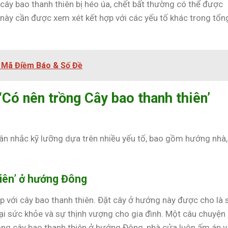
ây bao thanh thiên bị héo úa, chết bất thường có thể được
này cần được xem xét kết hợp với các yếu tố khác trong tổn
i Mã Điềm Báo & Số Đề
Có nên trồng Cây bao thanh thiên’
ân nhắc kỹ lưỡng dựa trên nhiều yếu tố, bao gồm hướng nhà,
hiên’ ở hướng Đông
 với cây bao thanh thiên. Đặt cây ở hướng này được cho là 
ại sức khỏe và sự thịnh vượng cho gia đình. Một câu chuyện
ồng cây bao thanh thiên ở hướng Đông, nhà cửa luôn ấm áp v