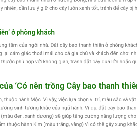
 nhiên, cần lưu ý giữ cho cây luôn xanh tốt, tránh để cây bị 
iên’ ở phòng khách
trung tâm của ngôi nhà. Đặt cây bao thanh thiên ở phòng khác
 lại cảm giác thoải mái cho cả gia chủ và khách đến chơi nh
h thước phù hợp với không gian, tránh đặt cây quá lớn hoặc q
ủa ‘Có nên trồng Cây bao thanh thiê
 thuộc hành Mộc. Vì vậy, việc lựa chọn vị trí, màu sắc và vật
ương sinh tương khắc của ngũ hành. Ví dụ, đặt cây bao than
y (màu đen, xanh dương) sẽ giúp tăng cường năng lượng cho
ẩm thuộc hành Kim (màu trắng, vàng) vì có thể gây xung khắc