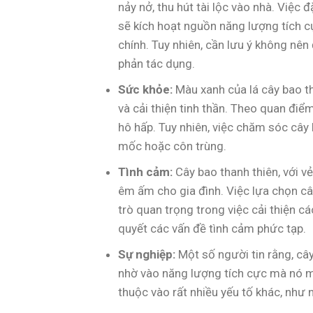
nảy nở, thu hút tài lộc vào nhà. Việc
sẽ kích hoạt nguồn năng lượng tích c
chính. Tuy nhiên, cần lưu ý không nên
phản tác dụng.
Sức khỏe:
Màu xanh của lá cây bao th
và cải thiện tinh thần. Theo quan điể
hô hấp. Tuy nhiên, việc chăm sóc câ
mốc hoặc côn trùng.
Tình cảm:
Cây bao thanh thiên, với v
êm ấm cho gia đình. Việc lựa chọn câ
trò quan trọng trong việc cải thiện 
quyết các vấn đề tình cảm phức tạp.
Sự nghiệp:
Một số người tin rằng, cây
nhờ vào năng lượng tích cực mà nó ma
thuộc vào rất nhiều yếu tố khác, như n