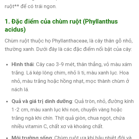
ruột** để có trái ngon.
1. Đặc điểm của chùm ruột (Phyllanthus
acidus)
Chùm ruột thuộc họ Phyllanthaceae, là cây thân gỗ nhỏ,
thường xanh. Dưới đây là các đặc điểm nổi bật của cây:
Hình thái
: Cây cao 3-9 mét, thân thẳng, vỏ màu xám
trắng. Lá kép lông chim, nhỏ li ti, màu xanh lục. Hoa
nhỏ, màu trắng hoặc hồng nhạt, mọc thành chùm ở
nách lá.
Quả và giá trị dinh dưỡng
: Quả tròn, nhỏ, đường kính
1-2 cm, màu xanh lục khi non, chuyển vàng hoặc
trắng ngà khi chín. Thịt quả giòn, chua ngọt, chứa
nhiều vitamin C, chất xơ và khoáng chất.
Môi trường sống
: Chùm ruột ưa khí hậu nhiệt đới và