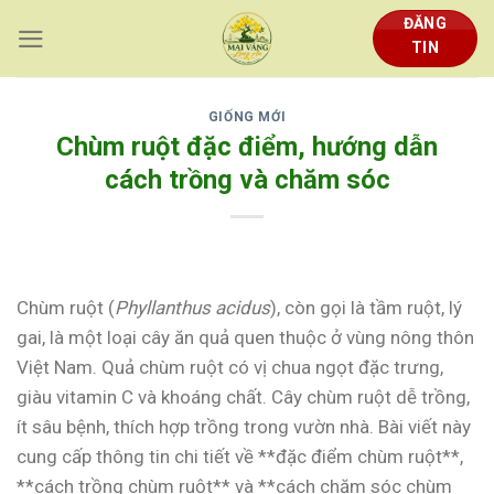
Skip
ĐĂNG
to
TIN
content
GIỐNG MỚI
Chùm ruột đặc điểm, hướng dẫn
cách trồng và chăm sóc
Chùm ruột (
Phyllanthus acidus
), còn gọi là tầm ruột, lý
gai, là một loại cây ăn quả quen thuộc ở vùng nông thôn
Việt Nam. Quả chùm ruột có vị chua ngọt đặc trưng,
giàu vitamin C và khoáng chất. Cây chùm ruột dễ trồng,
ít sâu bệnh, thích hợp trồng trong vườn nhà. Bài viết này
cung cấp thông tin chi tiết về **đặc điểm chùm ruột**,
**cách trồng chùm ruột** và **cách chăm sóc chùm