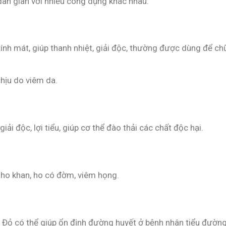
ân gian với nhiều công dụng khác nhau:
ính mát, giúp thanh nhiệt, giải độc, thường được dùng để ch
chịu do viêm da.
ải độc, lợi tiểu, giúp cơ thể đào thải các chất độc hại.
 ho khan, ho có đờm, viêm họng.
Đỏ có thể giúp ổn định đường huyết ở bệnh nhân tiểu đường