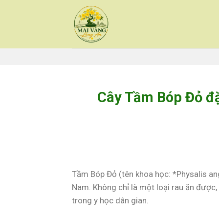
Skip
to
content
Cây Tầm Bóp Đỏ đặ
Tầm Bóp Đỏ (tên khoa học: *Physalis ang
Nam. Không chỉ là một loại rau ăn được
trong y học dân gian.