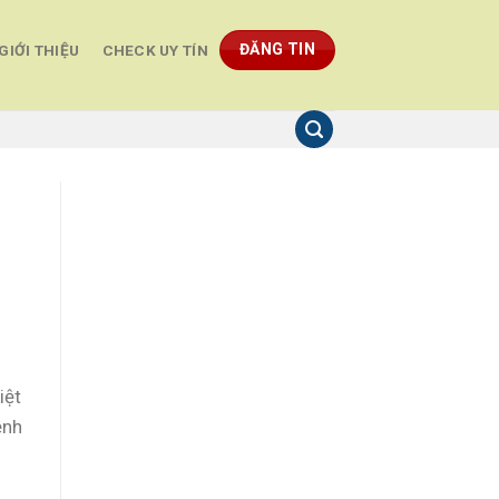
ĐĂNG TIN
GIỚI THIỆU
CHECK UY TÍN
iệt
ệnh