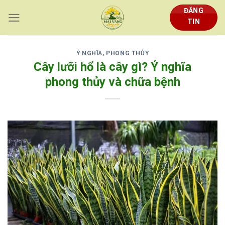
Skip
ĐĂNG
to
TIN
content
Ý NGHĨA, PHONG THỦY
Cây lưỡi hổ là cây gì? Ý nghĩa
phong thủy và chữa bệnh