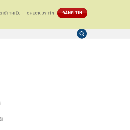
ĐĂNG TIN
GIỚI THIỆU
CHECK UY TÍN
i
ãi