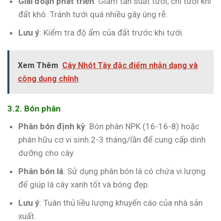
Giai đoạn phát triển
: Giảm tần suất tưới, chỉ tưới khi
đất khô. Tránh tưới quá nhiều gây úng rễ.
Lưu ý
: Kiểm tra độ ẩm của đất trước khi tưới.
Xem Thêm
Cây Nhót Tây đặc điểm nhận dạng và
công dụng chính
3.2. Bón phân
Phân bón định kỳ
: Bón phân NPK (16-16-8) hoặc
phân hữu cơ vi sinh 2-3 tháng/lần để cung cấp dinh
dưỡng cho cây.
Phân bón lá
: Sử dụng phân bón lá có chứa vi lượng
để giúp lá cây xanh tốt và bóng đẹp.
Lưu ý
: Tuân thủ liều lượng khuyến cáo của nhà sản
xuất.