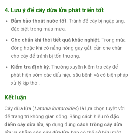
4. Lưu ý để cây dừa lửa phát triển tốt
Đảm bảo thoát nước tốt
: Tránh để cây bị ngập úng,
đặc biệt trong mùa mưa.
Che chắn khi thời tiết quá khắc nghiệt
: Trong mùa
đông hoặc khi có nắng nóng gay gắt, cần che chắn
cho cây để tránh bị tổn thương.
Kiểm tra định kỳ
: Thường xuyên kiểm tra cây để
phát hiện sớm các dấu hiệu sâu bệnh và có biện pháp
xử lý kịp thời.
Kết luận
Cây dừa lửa (
Latania lontaroides
) là lựa chọn tuyệt vời
để trang trí không gian sống. Bằng cách hiểu rõ
đặc
điểm cây dừa lửa
, áp dụng đúng
cách trồng cây dừa
lửa
và
chăm sóc cây dừa lửa
, bạn có thể sở hữu một