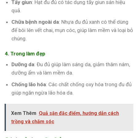
Tẩy giun
: Hạt đu đủ có tác dụng tẩy giun sán hiệu
quả.
Chữa bệnh ngoài da
: Nhựa đu đủ xanh có thể dùng
để bôi lên vết chai, mụn cóc, giúp làm mềm và loại bỏ
chúng.
4. Trong làm đẹp
Dưỡng da
: Đu đủ giúp làm sáng da, giảm thâm nám,
dưỡng ẩm và làm mềm da.
Chống lão hóa
: Các chất chống oxy hóa trong đu đủ
giúp ngăn ngừa lão hóa da.
Xem Thêm
Quả sận đặc điểm, hướng dẫn cách
trồng và chăm sóc