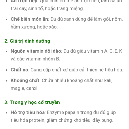
Ăn trực tiếp
: Quả chín có thể ăn trực tiếp, làm salad
trái cây, sinh tố, hoặc tráng miệng.
Chế biến món ăn
: Đu đủ xanh dùng để làm gỏi, nộm,
hầm xương, hoặc xào.
2. Giá trị dinh dưỡng
Nguồn vitamin dồi dào
: Đu đủ giàu vitamin A, C, E, K
và các vitamin nhóm B.
Chất xơ
: Cung cấp chất xơ giúp cải thiện hệ tiêu hóa.
Khoáng chất
: Chứa nhiều khoáng chất như kali,
magie, canxi.
3. Trong y học cổ truyền
Hỗ trợ tiêu hóa
: Enzyme papain trong đu đủ giúp
tiêu hóa protein, giảm chứng khó tiêu, đầy bụng.