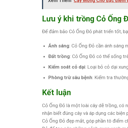
Xem Thêm
Cây Móng Chó đặc điểm n
Lưu ý khi trồng Cỏ Ống 
Để đảm bảo Cỏ Ống Đỏ phát triển tốt, bạ
Ánh sáng
: Cỏ Ống Đỏ cần ánh sáng mặ
Đất trồng
: Cỏ Ống Đỏ có thể sống trên
Kiểm soát cỏ dại
: Loại bỏ cỏ dại xu
Phòng trừ sâu bệnh
: Kiểm tra thườn
Kết luận
Cỏ Ống Đỏ là một loài cây dễ trồng, có 
nhận biết đúng cây và áp dụng các biện
Cỏ Ống Đỏ đẹp mắt, góp phần tô điểm c