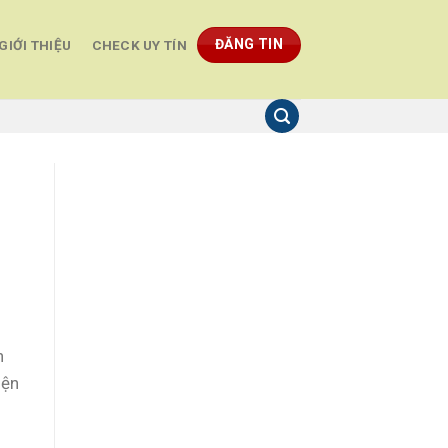
ĐĂNG TIN
GIỚI THIỆU
CHECK UY TÍN
h
iện