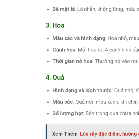
Bề mặt lá
: Lá nhẵn, không lông, màu 
3. Hoa
Màu sắc và hình dạng
: Hoa nhỏ, màu
Cánh hoa
: Mỗi hoa có 4 cánh hình bầ
Thời gian nở hoa
: Thường nở vào mù
4. Quả
Hình dạng và kích thước
: Quả nhỏ, 
Màu sắc
: Quả non màu xanh, khi chí
Số lượng hạt
: Bên trong quả chứa nh
Xem Thêm
Lúa rẫy đặc điểm, hướng