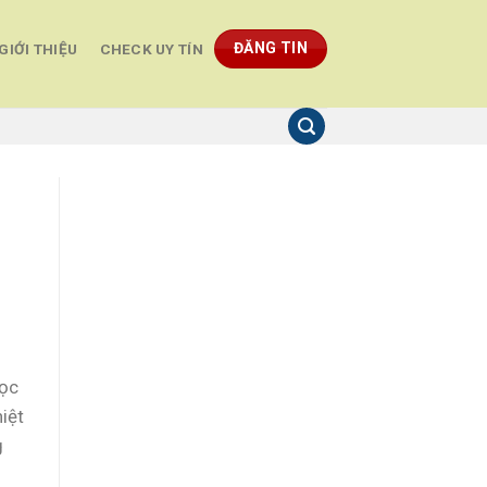
ĐĂNG TIN
GIỚI THIỆU
CHECK UY TÍN
học
hiệt
g