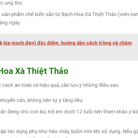
rị ung thư.
c sản phẩm chế biến sẵn từ Bạch Hoa Xà Thiệt Thảo (viên nan
hàng ngày.
ì và lúa mạch đen) đặc điểm, hướng dẫn cách trồng và chăm
Hoa Xà Thiệt Thảo
cách an toàn và hiệu quả, cần lưu ý những điều sau:
khuyến cáo, không nên tự ý tăng liều.
oặc đang cho con bú, trẻ em dưới 12 tuổi nên tham khảo ý ki
gặp tác dụng phụ như tiêu chảy, buồn nôn khi sử dụng. Nếu g