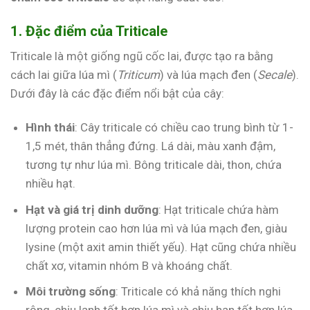
1. Đặc điểm của Triticale
Triticale là một giống ngũ cốc lai, được tạo ra bằng
cách lai giữa lúa mì (
Triticum
) và lúa mạch đen (
Secale
).
Dưới đây là các đặc điểm nổi bật của cây:
Hình thái
: Cây triticale có chiều cao trung bình từ 1-
1,5 mét, thân thẳng đứng. Lá dài, màu xanh đậm,
tương tự như lúa mì. Bông triticale dài, thon, chứa
nhiều hạt.
Hạt và giá trị dinh dưỡng
: Hạt triticale chứa hàm
lượng protein cao hơn lúa mì và lúa mạch đen, giàu
lysine (một axit amin thiết yếu). Hạt cũng chứa nhiều
chất xơ, vitamin nhóm B và khoáng chất.
Môi trường sống
: Triticale có khả năng thích nghi
rộng, chịu lạnh tốt hơn lúa mì và chịu hạn tốt hơn lúa