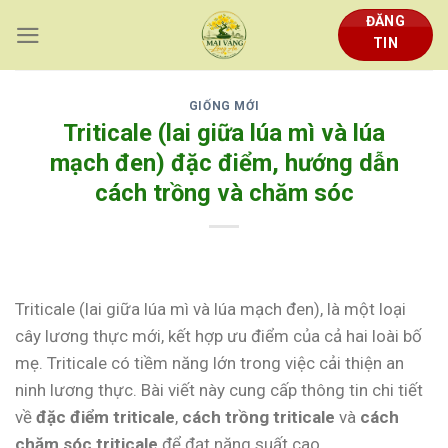
Skip
ĐĂNG
to
TIN
content
GIỐNG MỚI
Triticale (lai giữa lúa mì và lúa
mạch đen) đặc điểm, hướng dẫn
cách trồng và chăm sóc
Triticale (lai giữa lúa mì và lúa mạch đen), là một loại
cây lương thực mới, kết hợp ưu điểm của cả hai loài bố
mẹ. Triticale có tiềm năng lớn trong việc cải thiện an
ninh lương thực. Bài viết này cung cấp thông tin chi tiết
về
đặc điểm triticale
,
cách trồng triticale
và
cách
chăm sóc triticale
để đạt năng suất cao.