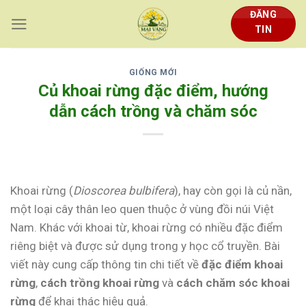
Skip
ĐĂNG
to
TIN
content
GIỐNG MỚI
Củ khoai rừng đặc điểm, hướng
dẫn cách trồng và chăm sóc
Khoai rừng (
Dioscorea bulbifera
), hay còn gọi là củ nần,
một loại cây thân leo quen thuộc ở vùng đồi núi Việt
Nam. Khác với khoai từ, khoai rừng có nhiều đặc điểm
riêng biệt và được sử dụng trong y học cổ truyền. Bài
viết này cung cấp thông tin chi tiết về
đặc điểm khoai
rừng
,
cách trồng khoai rừng
và
cách chăm sóc khoai
rừng
để khai thác hiệu quả.