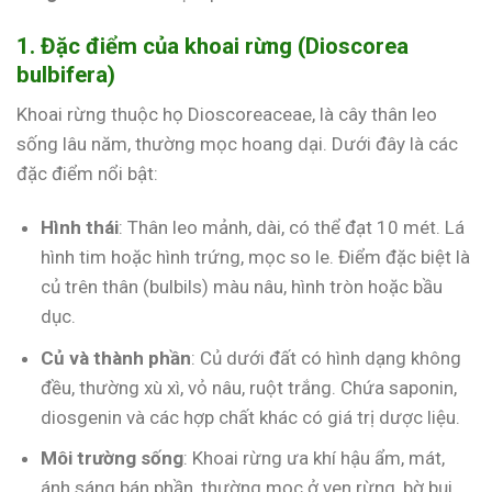
1. Đặc điểm của khoai rừng (Dioscorea
bulbifera)
Khoai rừng thuộc họ Dioscoreaceae, là cây thân leo
sống lâu năm, thường mọc hoang dại. Dưới đây là các
đặc điểm nổi bật:
Hình thái
: Thân leo mảnh, dài, có thể đạt 10 mét. Lá
hình tim hoặc hình trứng, mọc so le. Điểm đặc biệt là
củ trên thân (bulbils) màu nâu, hình tròn hoặc bầu
dục.
Củ và thành phần
: Củ dưới đất có hình dạng không
đều, thường xù xì, vỏ nâu, ruột trắng. Chứa saponin,
diosgenin và các hợp chất khác có giá trị dược liệu.
Môi trường sống
: Khoai rừng ưa khí hậu ẩm, mát,
ánh sáng bán phần, thường mọc ở ven rừng, bờ bụi