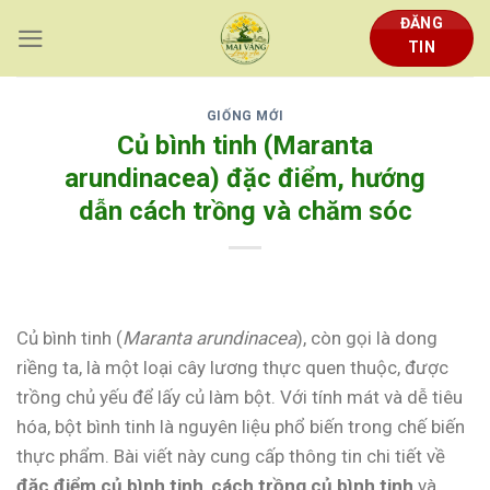
Skip
ĐĂNG
to
TIN
content
GIỐNG MỚI
Củ bình tinh (Maranta
arundinacea) đặc điểm, hướng
dẫn cách trồng và chăm sóc
Củ bình tinh (
Maranta arundinacea
), còn gọi là dong
riềng ta, là một loại cây lương thực quen thuộc, được
trồng chủ yếu để lấy củ làm bột. Với tính mát và dễ tiêu
hóa, bột bình tinh là nguyên liệu phổ biến trong chế biến
thực phẩm. Bài viết này cung cấp thông tin chi tiết về
đặc điểm củ bình tinh
,
cách trồng củ bình tinh
và