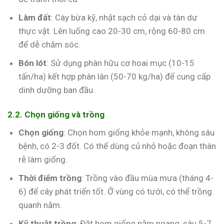
Làm đất
: Cày bừa kỹ, nhặt sạch cỏ dại và tàn dư
thực vật. Lên luống cao 20-30 cm, rộng 60-80 cm
để dễ chăm sóc.
Bón lót
: Sử dụng phân hữu cơ hoai mục (10-15
tấn/ha) kết hợp phân lân (50-70 kg/ha) để cung cấp
dinh dưỡng ban đầu.
2.2. Chọn giống và trồng
Chọn giống
: Chọn hom giống khỏe mạnh, không sâu
bệnh, có 2-3 đốt. Có thể dùng củ nhỏ hoặc đoạn thân
rễ làm giống.
Thời điểm trồng
: Trồng vào đầu mùa mưa (tháng 4-
6) để cây phát triển tốt. Ở vùng có tưới, có thể trồng
quanh năm.
Kỹ thuật trồng
: Đặt hom giống nằm ngang, sâu 5-7