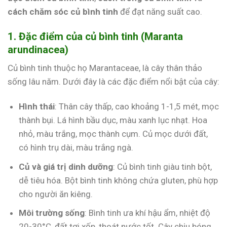
cách chăm sóc củ bình tinh
để đạt năng suất cao.
1. Đặc điểm của củ bình tinh (Maranta
arundinacea)
Củ bình tinh thuộc họ Marantaceae, là cây thân thảo
sống lâu năm. Dưới đây là các đặc điểm nổi bật của cây:
Hình thái
: Thân cây thấp, cao khoảng 1-1,5 mét, mọc
thành bụi. Lá hình bầu dục, màu xanh lục nhạt. Hoa
nhỏ, màu trắng, mọc thành cụm. Củ mọc dưới đất,
có hình trụ dài, màu trắng ngà.
Củ và giá trị dinh dưỡng
: Củ bình tinh giàu tinh bột,
dễ tiêu hóa. Bột bình tinh không chứa gluten, phù hợp
cho người ăn kiêng.
Môi trường sống
: Bình tinh ưa khí hậu ẩm, nhiệt độ
20-30°C, đất tơi xốp, thoát nước tốt. Cây chịu bóng