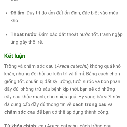
Độ ẩm
: Duy trì độ ẩm đất ổn định, đặc biệt vào mùa
khô.
Thoát nước
: Đảm bảo đất thoát nước tốt, tránh ngập
úng gây thối rễ.
Kết luận
Trồng và chăm sóc cau (
Areca catechu
) không quá khó
khăn, nhưng đòi hỏi sự kiên trì và tỉ mỉ. Bằng cách chọn
giống tốt, chuẩn bị đất kỹ lưỡng, tưới nước và bón phân
đầy đủ, phòng trừ sâu bệnh kịp thời, bạn sẽ có những
cây cau khỏe mạnh, cho nhiều quả. Hy vọng bài viết này
đã cung cấp đầy đủ thông tin về
cách trồng cau
và
chăm sóc cau
để bạn có thể áp dụng thành công.
Từ khóa chính
: cau Areca catechu, cách trồng cau,